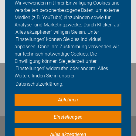
Wir verwenden mit Ihrer Einwilligung Cookies und
verarbeiten personenbezogene Daten, um externe
ADFC Rheinland-Pfalz
Medien (z.B. YouTube) einzubinden sowie für
Analyse- und Marketingzwecke. Durch Klicken auf
Sei dabei
‚Alles akzeptieren‘ willigen Sie ein. Unter
Presse
‚Einstellungen‘ können Sie dies individuell
anpassen. Ohne Ihre Zustimmung verwenden wir
Login
nur technisch notwendige Cookies. Die
Einwilligung können Sie jederzeit unter
‚Einstellungen‘ widerrufen oder ändern. Alles
Bleiben Sie in Kontakt
Weitere finden Sie in unserer
Datenschutzerklärung.
Ablehnen
Einstellungen
Impressum
Datenschutz
Cookie-Einstellungen
Alles akzeptieren