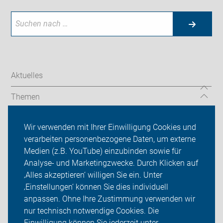
Aktuelles
Themen
mehr Informationen
Wir verwenden mit Ihrer Einwilligung Cookies und
verarbeiten personenbezogene Daten, um externe
ADFC Rheinland-Pfalz
Medien (z.B. YouTube) einzubinden sowie für
Analyse- und Marketingzwecke. Durch Klicken auf
Sei dabei
‚Alles akzeptieren‘ willigen Sie ein. Unter
Presse
‚Einstellungen‘ können Sie dies individuell
anpassen. Ohne Ihre Zustimmung verwenden wir
Login
nur technisch notwendige Cookies. Die
Einwilligung können Sie jederzeit unter