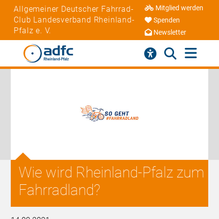
Mitglied werden
Allgemeiner Deutscher Fahrrad-
Club Landesverband Rheinland-
Spenden
Pfalz e. V.
Newsletter
Wie wird Rheinland-Pfalz zum
Fahrradland?