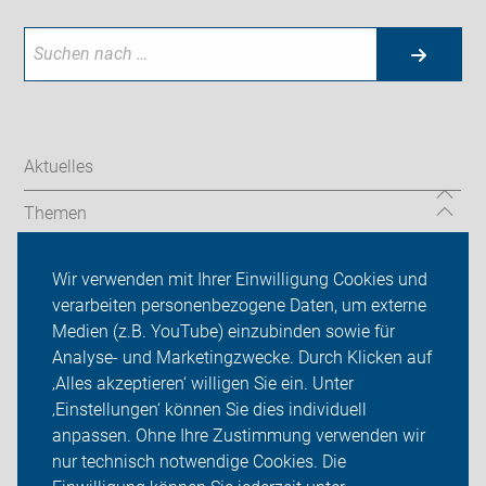
Aktuelles
Themen
mehr Informationen
Wir verwenden mit Ihrer Einwilligung Cookies und
verarbeiten personenbezogene Daten, um externe
ADFC Rheinland-Pfalz
Medien (z.B. YouTube) einzubinden sowie für
Analyse- und Marketingzwecke. Durch Klicken auf
Sei dabei
‚Alles akzeptieren‘ willigen Sie ein. Unter
Presse
‚Einstellungen‘ können Sie dies individuell
anpassen. Ohne Ihre Zustimmung verwenden wir
Login
nur technisch notwendige Cookies. Die