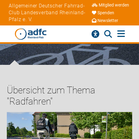
Mitglied werden
Allgemeiner Deutscher Fahrrad-
Club Landesverband Rheinland-
Spenden
Pfalz e. V.
Newsletter
Übersicht zum Thema
"Radfahren"